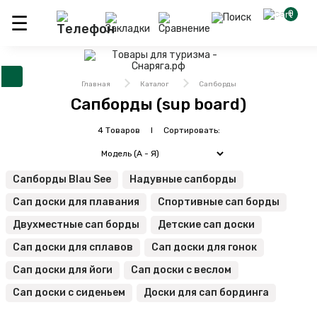
0
Главная
Каталог
Сапборды
Сапборды (sup board)
4 Товаров I Сортировать:
Сапборды Blau See
Надувные сапборды
Сап доски для плавания
Спортивные сап борды
Двухместные сап борды
Детские сап доски
Сап доски для сплавов
Сап доски для гонок
Сап доски для йоги
Сап доски с веслом
Сап доски с сиденьем
Доски для сап бординга