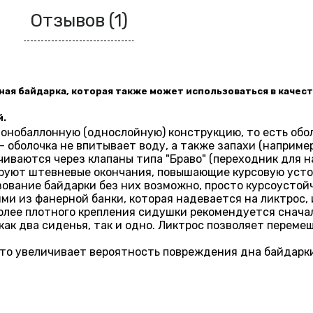
Отзывов (1)
тная байдарка, которая также может использоваться в каче
й.
 монобаллонную (однослойную) конструкцию, то есть обо
оболочка не впитывает воду, а также запахи (например
иваются через клапаны типа "Браво" (переходник для на
ируют штевневые окончания, повышающие курсовую усто
зование байдарки без них возможно, просто курсоустой
и из фанерной банки, которая надевается на ликтрос,
более плотного крепления сидушки рекомендуется сначал
ак два сиденья, так и одно. Ликтрос позволяет переме
это увеличивает вероятность повреждения дна байдарки